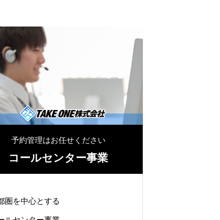
予約管理はお任せください
プロデュー
コールセンター事業
TAKE ONE
都圏を中心とする
独立支援＆
ールセンター事業