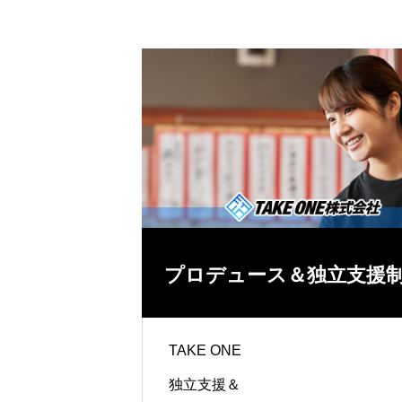
任せください
プロデュース＆独立支援
ター事業
TAKE ONE
独立支援＆